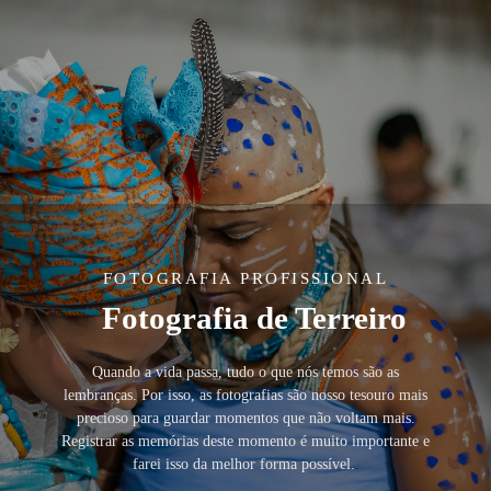
FOTOGRAFIA PROFISSIONAL
Fotografia de Terreiro
Quando a vida passa, tudo o que nós temos são as
lembranças. Por isso, as fotografias são nosso tesouro mais
precioso para guardar momentos que não voltam mais.
Registrar as memórias deste momento é muito importante e
farei isso da melhor forma possível.
.