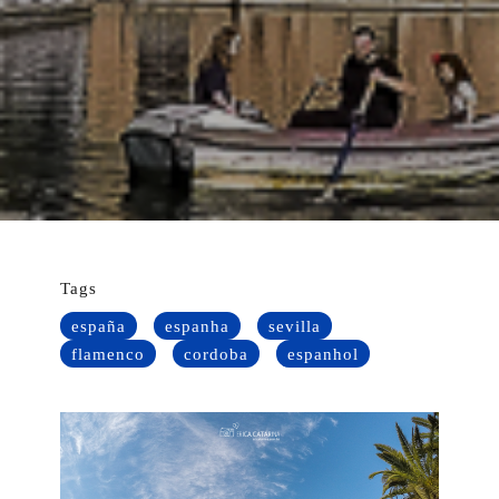
Tags
españa
espanha
sevilla
flamenco
cordoba
espanhol