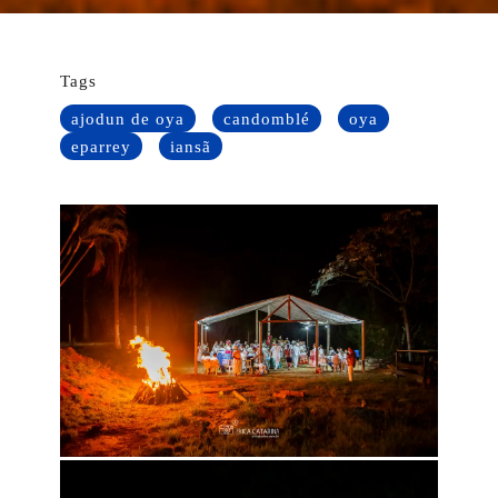
Tags
ajodun de oya
candomblé
oya
eparrey
iansã