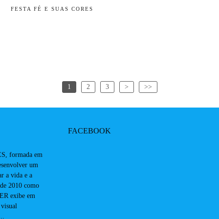
FESTA FÉ E SUAS CORES
1
2
3
>
>>
FACEBOOK
, formada em
desenvolver um
r a vida e a
sde 2010 como
 exibe em
 visual
..