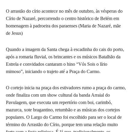
O arrastão do círio acontece no mês de outubro, às vésperas do
Círio de Nazaré, percorrendo o centro histórico de Belém em
homenagem à padroeira dos paraenses (Maria de Nazaré, mãe
de Jesus)
Quando a imagem da Santa chega à escadinha do cais do porto,
após a romaria fluvial, os brincantes e os músicos Batalhão da
Estrela e convidados cantaram o hino “Vós Sois o lírio
mimoso”, iniciando o trajeto até a Praça do Carmo.
O cortejo inicia na praça dos estivadores rumo a praça do carmo,
onde finaliza com um show cultural da banda Arraial do
Pavulagem, que executa um repertório com boi, carimbó,
mazurca, xote bragantino, retumbão e as músicas dos cortejos
populares. O Largo do Carmo foi escolhido para ser o local de
término do Arrastão do Círio, porque tem uma relação muito
forte com a festa religiosa. É lá que, tradicionalmente, os