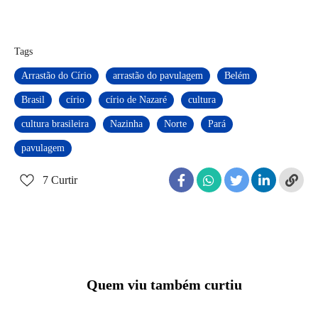
Tags
Arrastão do Círio
arrastão do pavulagem
Belém
Brasil
círio
círio de Nazaré
cultura
cultura brasileira
Nazinha
Norte
Pará
pavulagem
7
Curtir
Quem viu também curtiu