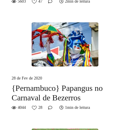
5603
47
2min de leitura
28 de Fev de 2020
{Pernambuco} Papangus no
Carnaval de Bezerros
4044
28
1min de leitura