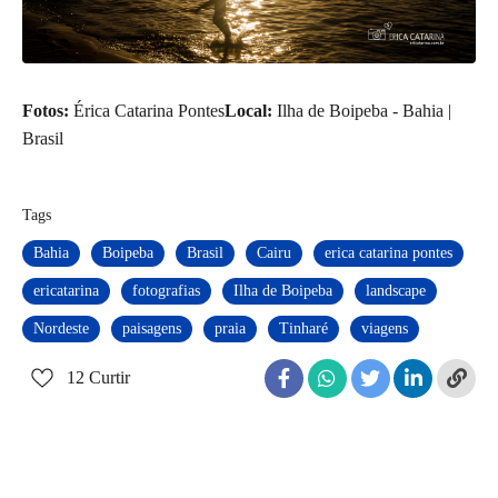
Fotos:
Érica Catarina Pontes
Local:
Ilha de Boipeba - Bahia |
Brasil
Tags
Bahia
Boipeba
Brasil
Cairu
erica catarina pontes
ericatarina
fotografias
Ilha de Boipeba
landscape
Nordeste
paisagens
praia
Tinharé
viagens
12
Curtir